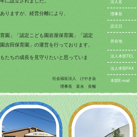
年に設立されました。
法人名
ありますが、経営分離により、
理事長
設立日
育園」「認定こども園岩屋保育園」「認定
所在地
園吉田保育園」の運営を行っております。
法人本部TEL
もたちの成長を見守りたいと思っていま
法人本部FAX
社会福祉法人 けやき会
本部E-mail
理事長 富永 良暢