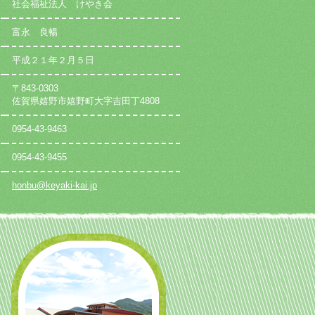
社会福祉法人 けやき会
富永 良暢
平成２１年２月５日
〒843-0303
佐賀県嬉野市嬉野町大字吉田丁4808
0954-43-9463
0954-43-9455
honbu@keyaki-kai.jp